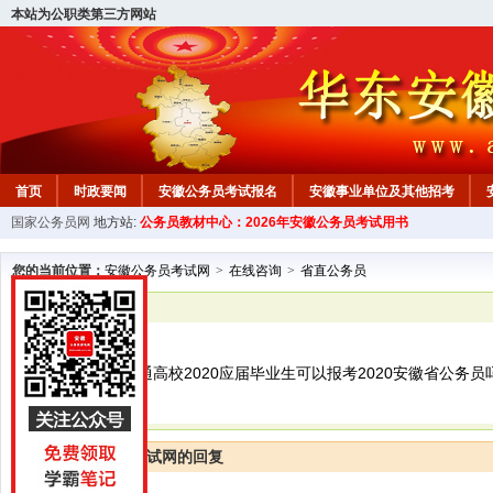
本站为公职类第三方网站
首页
时政要闻
安徽公务员考试报名
安徽事业单位及其他招考
国家公务员网
地方站:
公务员教材中心：2026年安徽公务员考试用书
安徽公务员行测试题
在线咨询
教材中心
您的当前位置：
安徽公务员考试网
>
在线咨询
>
省直公务员
已解决
省直公务员
在读的全日制普通高校2020应届毕业生可以报考2020安徽省公务员
安徽公务员考试网的回复