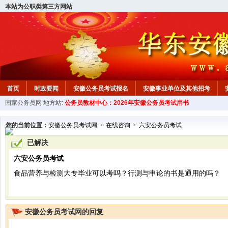
本站为公职类第三方网站
首页
时政要闻
安徽公务员考试报名
安徽事业单位及其他招考
国家公务员网
地方站:
公务员教材中心：2026年安徽公务员考试用书
安徽公务员行测试题
在线咨询
教材中心
您的当前位置：
安徽公务员考试网
>
在线咨询
>
六安公务员考试
已解决
六安公务员考试
食品营养与检测大专毕业可以考吗？行测与申论的书是通用的吗？
安徽公务员考试网的回复