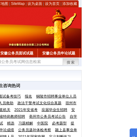
客地图
|
SiteMap
|
设为桌面
|
设为首页
|
添加收藏
安徽公务员面试试题
安徽公务员申论试题
搜索
生咨询热词
面试备考技巧
报名
铜陵市招聘事业单位人员
人员救助
政法干警考试文化综合真题
宿州市
直机关
2021年安省考
应届毕业生招聘
安
省特岗教师招聘
亳州市公务员考试公告
自学
试
精选
习题精解
中医院
必考题型
提
申论成绩
公务员递补体检考察
颍上县事业单
招聘人员
2021年国家电网
定义判断练习