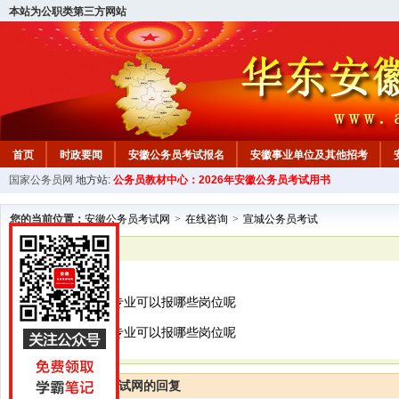
本站为公职类第三方网站
首页
时政要闻
安徽公务员考试报名
安徽事业单位及其他招考
国家公务员网
地方站:
公务员教材中心：2026年安徽公务员考试用书
安徽公务员行测试题
在线咨询
教材中心
您的当前位置：
安徽公务员考试网
>
在线咨询
>
宣城公务员考试
已解决
宣城公务员考试
您好，请问英语专业可以报哪些岗位呢
您好，请问英语专业可以报哪些岗位呢
安徽公务员考试网的回复