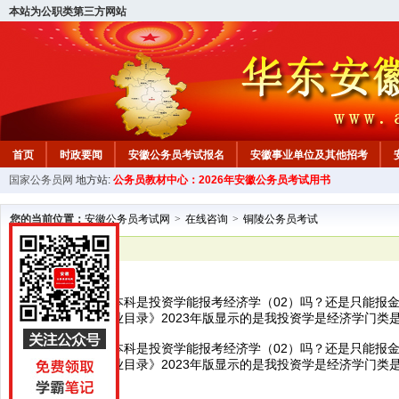
本站为公职类第三方网站
首页
时政要闻
安徽公务员考试报名
安徽事业单位及其他招考
国家公务员网
地方站:
公务员教材中心：2026年安徽公务员考试用书
安徽公务员行测试题
在线咨询
教材中心
您的当前位置：
安徽公务员考试网
>
在线咨询
>
铜陵公务员考试
已解决
铜陵公务员考试
请问一下，我的本科是投资学能报考经济学（02）吗？还是只能报
高等学校本科专业目录》2023年版显示的是我投资学是经济学门类
请问一下，我的本科是投资学能报考经济学（02）吗？还是只能报
高等学校本科专业目录》2023年版显示的是我投资学是经济学门类