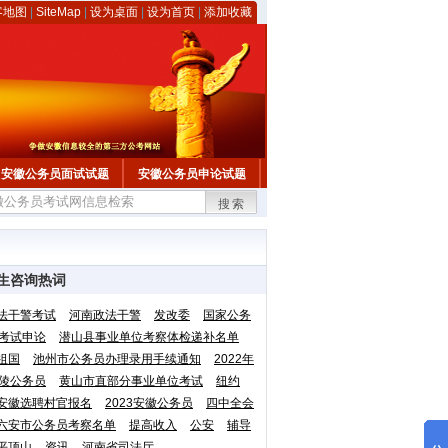
客地图
|
SiteMap
|
设为桌面
|
设为首页
|
添加收藏
安徽公务员面试试题
安徽公务员申论试题
搜索
生咨询热词
法干警考试
河南政法干警
发改委
国家公务
考试申论
潜山县事业单位考察体检递补名单
祖国
池州市公务员办理录用手续通知
2022年
陵公务员
黄山市直部分事业单位考试
纽约
安徽选聘村官报名
2023安徽公务员
四中全会
六安市公务员考察名单
提高收入
公安
辅导
平顶山
资讯
河南省司法厅