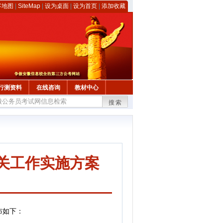
客地图
|
SiteMap
|
设为桌面
|
设为首页
|
添加收藏
行测资料
在线咨询
教材中心
搜索
有关工作实施方案
布如下：