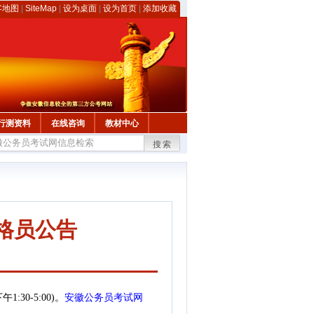
客地图
|
SiteMap
|
设为桌面
|
设为首页
|
添加收藏
行测资料
在线咨询
教材中心
搜索
格员公告
安徽公务员考试网
1:30-5:00)。