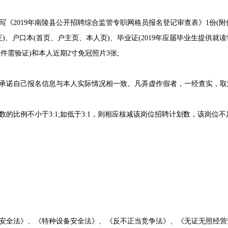
2019年南陵县公开招聘综合监管专职网格员报名登记审查表》1份(附件
)、户口本(首页、户主页、本人页)、毕业证(2019年应届毕业生提供就
件需验证)和本人近期2寸免冠照片3张;
诺自己报名信息与本人实际情况相一致。凡弄虚作假者，一经查实，取
比例不小于3:1;如低于3:1，则相应核减该岗位招聘计划数，该岗位
全法》、《特种设备安全法》、《反不正当竞争法》、《无证无照经营