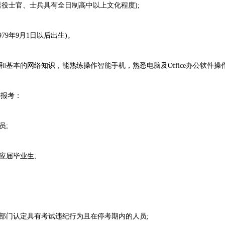
役士官、士兵具有全日制高中以上文化程度);
79年9月1日以后出生)。
本的网络知识，能熟练操作智能手机，熟悉电脑及Office办公软件操
报考：
员;
届毕业生;
门认定具有考试违纪行为且在停考期内的人员;