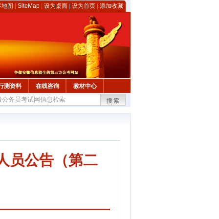
客地图
|
SiteMap
|
设为桌面
|
设为首页
|
添加收藏
行测资料
在线咨询
教材中心
搜索
习人员公告（第二