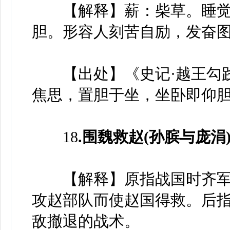
【解释】薪：柴草。睡觉
胆。形容人刻苦自励，发奋
【出处】《史记·越王勾践
焦思，置胆于坐，坐卧即仰胆
18
.围魏救赵(孙膑与庞涓
【解释】原指战国时齐军
攻赵部队而使赵国得救。后
敌撤退的战术。