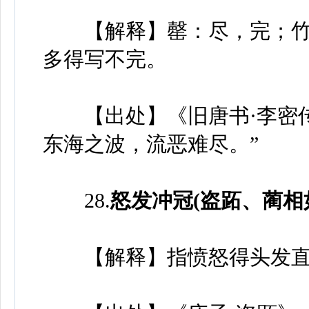
【解释】罄：尽，完；竹
多得写不完。
【出处】《旧唐书·李密传
东海之波，流恶难尽。”
28.
怒发冲冠(盗跖、蔺相
【解释】指愤怒得头发直