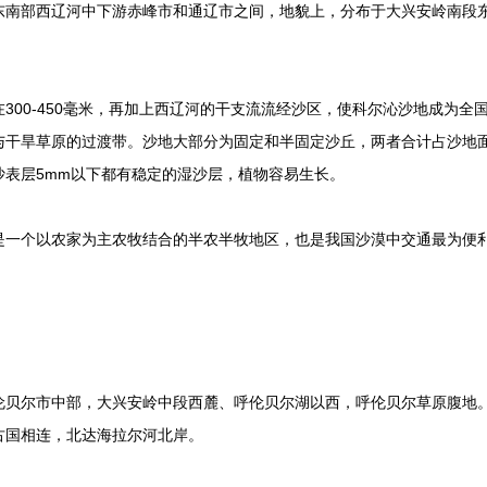
东南部西辽河中下游赤峰市和通辽市之间，地貌上，分布于大兴安岭南段
00-450毫米，再加上西辽河的干支流流经沙区，使科尔沁沙地成为全
干旱草原的过渡带。沙地大部分为固定和半固定沙丘，两者合计占沙地面积
沙表层5mm以下都有稳定的湿沙层，植物容易生长。
个以农家为主农牧结合的半农半牧地区，也是我国沙漠中交通最为便利
尔市中部，大兴安岭中段西麓、呼伦贝尔湖以西，呼伦贝尔草原腹地。
古国相连，北达海拉尔河北岸。