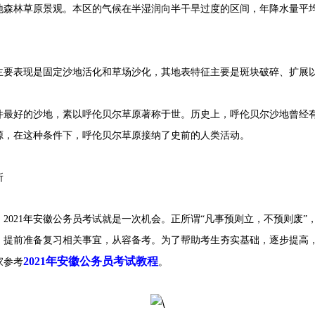
林草原景观。本区的气候在半湿润向半干旱过度的区间，年降水量平均在
表现是固定沙地活化和草场沙化，其地表特征主要是斑块破碎、扩展以
好的沙地，素以呼伦贝尔草原著称于世。历史上，呼伦贝尔沙地曾经有
源，在这种条件下，呼伦贝尔草原接纳了史前的人类活动。
所
021年安徽公务员考试就是一次机会。正所谓“凡事预则立，不预则废”
考，提前准备复习相关事宜，从容备考。为了帮助考生夯实基础，逐步提高
2021年安徽公务员考试教程
家参考
。