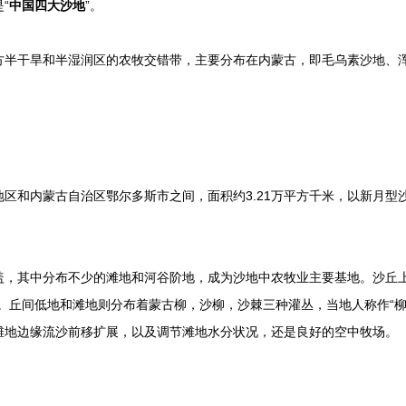
“
中国四大沙地
”。
干旱和半湿润区的农牧交错带，主要分布在内蒙古，即毛乌素沙地、浑
和内蒙古自治区鄂尔多斯市之间，面积约3.21万平方千米，以新月型
其中分布不少的滩地和河谷阶地，成为沙地中农牧业主要基地。沙丘上
0%。丘间低地和滩地则分布着蒙古柳，沙柳，沙棘三种灌丛，当地人称作“
滩地边缘流沙前移扩展，以及调节滩地水分状况，还是良好的空中牧场。