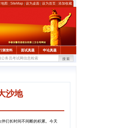
客地图
|
SiteMap
|
设为桌面
|
设为首页
|
添加收藏
行测资料
面试真题
申论真题
搜索
大沙地
伴们长时间不间断的积累。今天