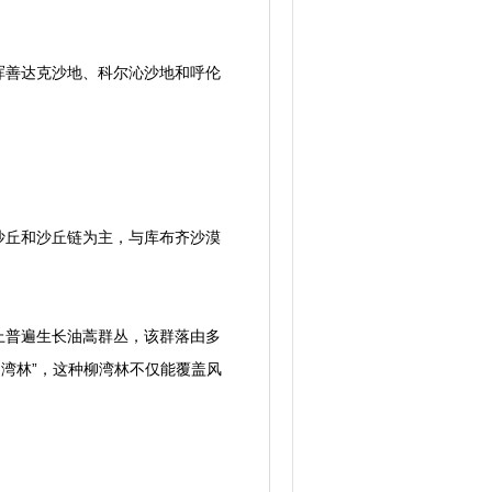
善达克沙地、科尔沁沙地和呼伦
沙丘和沙丘链为主，与库布齐沙漠
普遍生长油蒿群丛，该群落由多
柳湾林”，这种柳湾林不仅能覆盖风