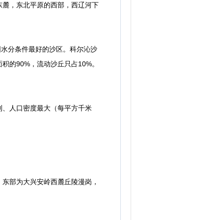
东麓，东北平原的西部，西辽河下
国水分条件最好的沙区。科尔沁沙
的90%，流动沙丘只占10%。
、人口密度最大（每平方千米
东部为大兴安岭西麓丘陵漫岗，