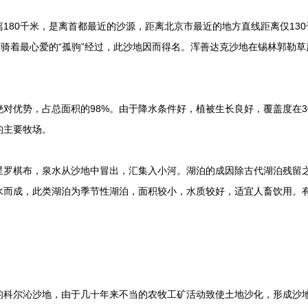
80千米，是离首都最近的沙源，距离北京市最近的地方直线距离仅130
时骑着最心爱的“孤驹”经过，此沙地因而得名。浑善达克沙地在锡林郭勒草原
。
势，占总面积的98%。由于降水条件好，植被生长良好，覆盖度在30
的主要牧场。
棋布，泉水从沙地中冒出，汇集入小河。湖泊的成因除古代湖泊残留之
而成，此类湖泊为季节性湖泊，面积较小，水质较好，适宜人畜饮用。有
尔沁沙地，由于几十年来不当的农牧工矿活动致使土地沙化，形成沙地。