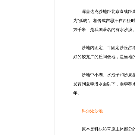
浑善达克沙地距北京直线距离1
为“孤驹”。相传成吉思汗在西征
方千米，是我国著名的有水沙漠
沙地内固定、半固定沙丘占绝对优
好的较宽广的丘间低地，是当地
沙地中小湖、水泡子和沙泉星罗
发育到夏季潜水面以下，雨季积水
年。
科尔沁沙地
原本是科尔沁草原主体部分的科