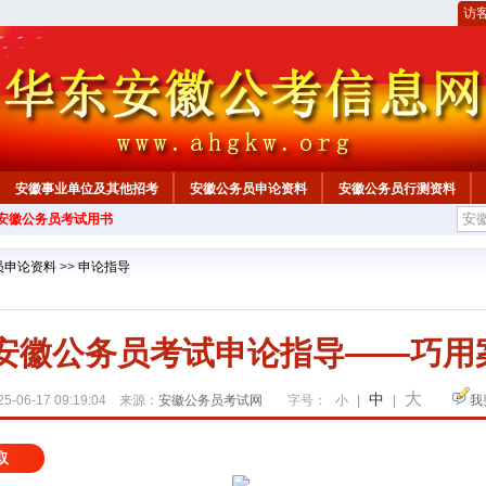
访
安徽事业单位及其他招考
安徽公务员申论资料
安徽公务员行测资料
年安徽公务员考试用书
心
员申论资料
>>
申论指导
6年安徽公务员考试申论指导——巧用
大
中
5-06-17 09:19:04 来源：
安徽公务员考试网
字号：
小
|
|
我
取