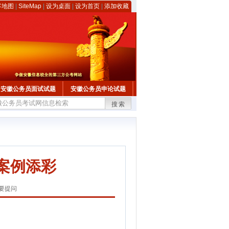
客地图
|
SiteMap
|
设为桌面
|
设为首页
|
添加收藏
安徽公务员面试试题
安徽公务员申论试题
搜索
案例添彩
要提问