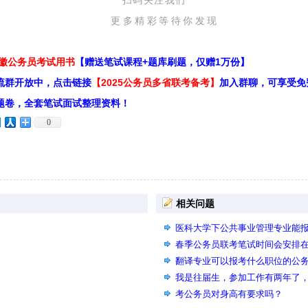
扫码关注我们
更多精彩等待你发现
安徽公务员考试用书
【赠送笔试课程+题库刷题，仅赠1万份】
流群开放中，点击链接
【2025公务员多省联考备考】
加入群聊，可享受免
题卷，全套笔试面试整理资料！
0
相关问题
医科大学下公共事业管理专业能
春季公务员联考笔试时间会安排在
翻译专业可以报考什么职位的公
我是往届生，参加工作有两年了
间的学习成绩吗？
考公务员对身高有要求吗？