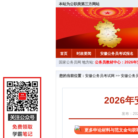
本站为公职类第三方网站
首页
时政要闻
安徽公务员考试报名
国家公务员网
地方站:
公务员教材中心：2026
安徽公务员行测试题
在线咨询
教材中
您的当前位置：
安徽公务员考试网
>>
安徽公务
202
发布：202
更多申论材料与范文金句获