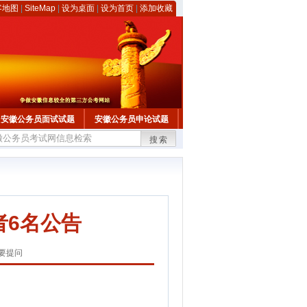
客地图
|
SiteMap
|
设为桌面
|
设为首页
|
添加收藏
安徽公务员面试试题
安徽公务员申论试题
搜索
者6名公告
要提问