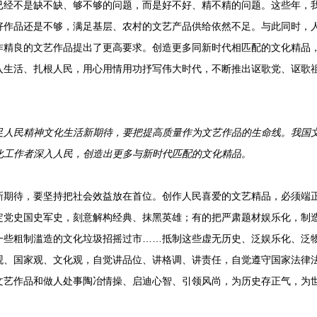
已经不是缺不缺、够不够的问题，而是好不好、精不精的问题。这些年，
好作品还是不够，满足基层、农村的文艺产品供给依然不足。与此同时，
精良的文艺作品提出了更高要求。创造更多同新时代相匹配的文化精品，实
入生活、扎根人民，用心用情用功抒写伟大时代，不断推出讴歌党、讴歌
满足人民精神文化生活新期待，要把提高质量作为文艺作品的生命线。我国
化工作者深入人民，创造出更多与新时代匹配的文化精品。
待，要坚持把社会效益放在首位。创作人民喜爱的文艺精品，必须端正
定党史国史军史，刻意解构经典、抹黑英雄；有的把严肃题材娱乐化，制
一些粗制滥造的文化垃圾招摇过市……抵制这些虚无历史、泛娱乐化、泛
观、国家观、文化观，自觉讲品位、讲格调、讲责任，自觉遵守国家法律
文艺作品和做人处事陶冶情操、启迪心智、引领风尚，为历史存正气，为