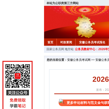
本站为公职类第三方网站
首页
时政要闻
安徽公务员考试报名
国家公务员网
地方站:
公务员教材中心：2026
安徽公务员行测试题
在线咨询
教材中
您的当前位置：
安徽公务员考试网
>>
安徽公务
20
发布：202
更多申论材料与范文金句获