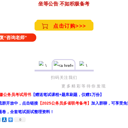
坐等公告 不如积极备考
点击订购>>>
复“咨询老师”
扫码关注我们
彩等待你发现
安徽公务员考试用书
【赠送笔试课程+题库刷题，仅赠1万份】
流群开放中，点击链接
【2025公务员多省联考备考】
加入群聊，可享受免
题卷，全套笔试面试整理资料！
0