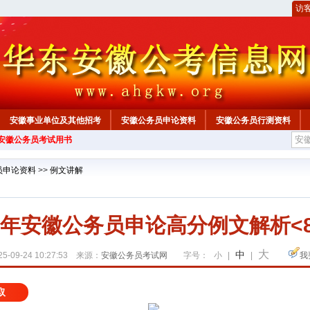
访
安徽事业单位及其他招考
安徽公务员申论资料
安徽公务员行测资料
年安徽公务员考试用书
心
员申论资料
>>
例文讲解
26年安徽公务员申论高分例文解析<8·
大
中
5-09-24 10:27:53 来源：
安徽公务员考试网
字号：
小
|
|
我
取