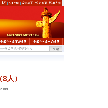
客地图
|
SiteMap
|
设为桌面
|
设为首页
|
添加收藏
安徽公务员面试试题
安徽公务员申论试题
搜索
（8人）
要提问