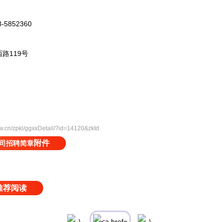
852360
119号
w.cn/zpkl/ggxxDetail/?id=14120&zkId
附件
公司招聘简章
推荐阅读