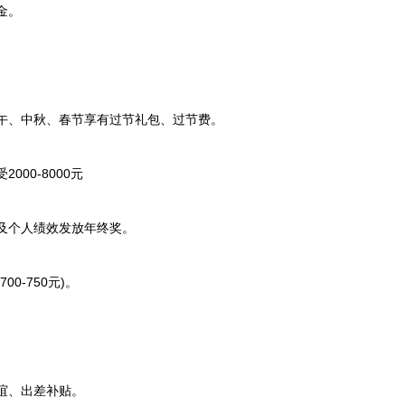
金。
、中秋、春节享有过节礼包、过节费。
00-8000元
及个人绩效发放年终奖。
0-750元)。
谊、出差补贴。