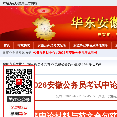
本站为公职类第三方网站
首页
时政要闻
安徽公务员考试报名
安徽事业单位及其他招考
国家公务员网
地方站:
公务员教材中心：2026年安徽公务员考试用书
安徽公务员行测试题
在线咨询
教材中心
您的当前位置：
安徽公务员考试网
>>
安徽公务员申论资料
>>
热点时评
2026安徽公务员考试
发布：2025-10-11 09:45:32 来源：
安徽
更多申论材料与范文金句