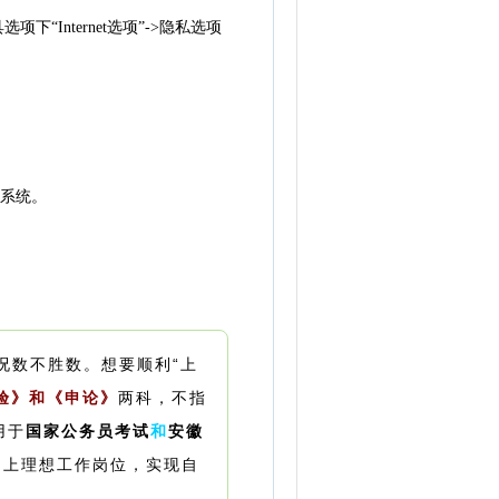
Internet选项”->隐私选项
问系统。
况数不胜数。
想要顺利“上
验》和《申论》
两科，不指
用于
国家公务员考试
和
安徽
走上理想工作岗位，实现自