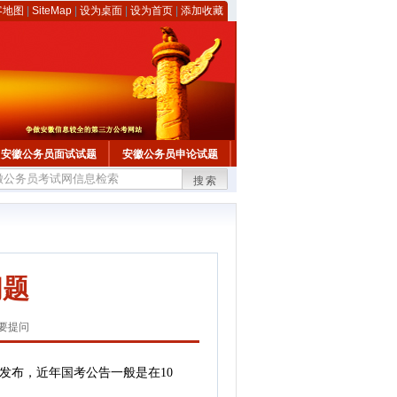
客地图
|
SiteMap
|
设为桌面
|
设为首页
|
添加收藏
安徽公务员面试试题
安徽公务员申论试题
搜索
问题
要提问
发布，近年国考公告一般是在10