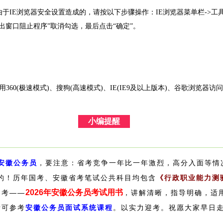
浏览器安全设置造成的，请按以下步骤操作：IE浏览器菜单栏->工具选项下“
出窗口阻止程序”取消勾选，最后点击“确定”。
用360(极速模式)、搜狗(高速模式)、IE(IE9及以上版本)、谷歌浏览器访
小编提醒
年安徽公务员
，要注意：省考竞争一年比一年激烈，高分入面等情
的！
历年国考、安徽省考笔试公共科目均包含
《行政职业能力测
2026年安徽公务员考试用书
参考——
，讲解清晰，指导明确，适
考可参考
安徽公务员面试系统课程
。
以实力迎考。祝愿大家早日