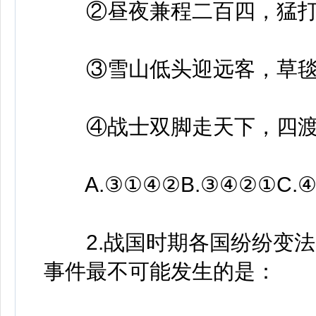
②昼夜兼程二百四，猛打
③雪山低头迎远客，草毯
④战士双脚走天下，四渡
A.③①④②B.③④②①C.④
2.战国时期各国纷纷变法
事件最不可能发生的是：