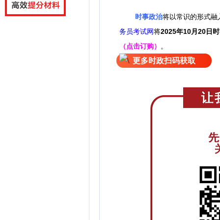
时事政治
将以常识的形式融
务员考试网
将
2025年10月20日
时
（点击订购）
。
更多时政扫码获取