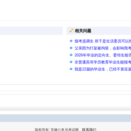
相关问题
报考选调生 班干是生活委员可以
父亲因为打架被拘留，会影响我
2026年毕业的定向生、委培生能
非普通高等学历教育毕业生能报
我是22届的毕业生，已经不算应
可以报考哪些岗位呢？
版权所有: 安徽公务员考试网
联系我们