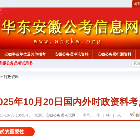
访
安徽事业单位及其他招考
安徽公务员申论资料
安徽公务员行测资料
年安徽公务员考试用书
心
>>
时政资料
2025年10月20日国内外时政资料考
大
中
5-10-30 10:45:43 来源：
安徽公务员考试网
字号：
小
|
|
我
试的重要性