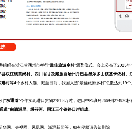
优选
旅游组织在浙江省湖州市举行“
最佳旅游乡村
”颁奖仪式。会上公布了2025
平县双江镇黄岗村、四川省甘孜藏族自治州丹巴县墨尔多山镇基卡依村、
荻港村
等4个乡村入选。截至目前，我国入选“最佳旅游乡村”总数达到19个
列“
东通道
”今年实现进口货物2781.8万吨，进口中欧班列2669列2749
东通道”由满洲里、绥芬河、同江三个铁路口岸组成
。
新华网、央视网、凤凰网、澎湃新闻等，如有侵权请告知删除！