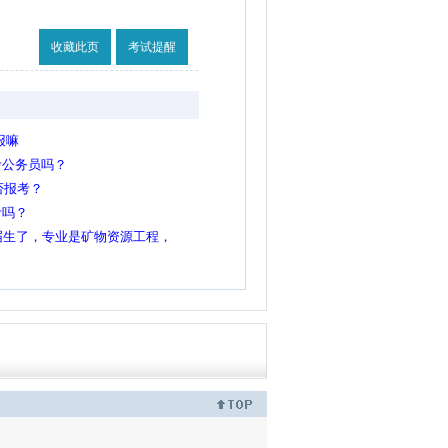
收藏此页
考试提醒
报嘛
考公务员吗？
否报考？
考吗？
届生了，专业是矿物资源工程，