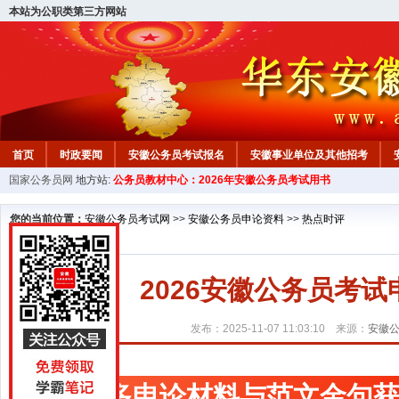
本站为公职类第三方网站
首页
时政要闻
安徽公务员考试报名
安徽事业单位及其他招考
国家公务员网
地方站:
公务员教材中心：2026年安徽公务员考试用书
安徽公务员行测试题
在线咨询
教材中心
您的当前位置：
安徽公务员考试网
>>
安徽公务员申论资料
>>
热点时评
2026安徽公务员考
发布：2025-11-07 11:03:10 来源：
安徽
更多申论材料与范文金句