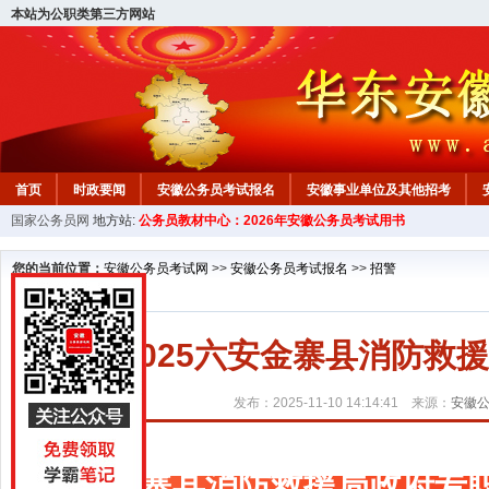
本站为公职类第三方网站
首页
时政要闻
安徽公务员考试报名
安徽事业单位及其他招考
国家公务员网
地方站:
公务员教材中心：2026年安徽公务员考试用书
安徽公务员行测试题
在线咨询
教材中心
您的当前位置：
安徽公务员考试网
>>
安徽公务员考试报名
>>
招警
2025六安金寨县消防救
发布：2025-11-10 14:14:41 来源：
安徽
金寨县消防救援局政府专