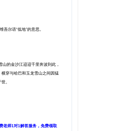
维吾尔语“低地”的意思。
雪山的金沙江迢迢千里奔波到此，
，横穿与哈巴和玉龙雪山之间因猛
于世。
费老师1对1解答服务，免费领取