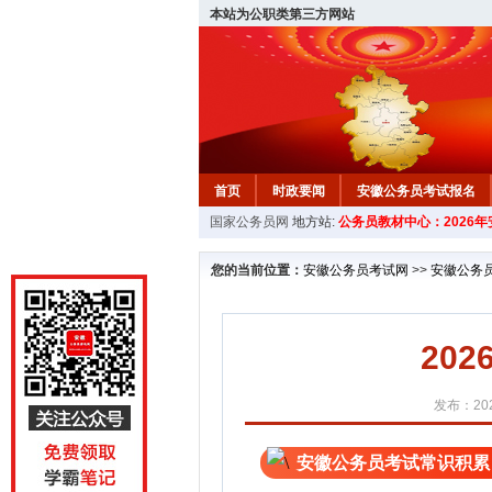
本站为公职类第三方网站
首页
时政要闻
安徽公务员考试报名
国家公务员网
地方站:
公务员教材中心：2026
安徽公务员行测试题
在线咨询
教材中
您的当前位置：
安徽公务员考试网
>>
安徽公务
20
发布：202
安徽公务员考试常识积累