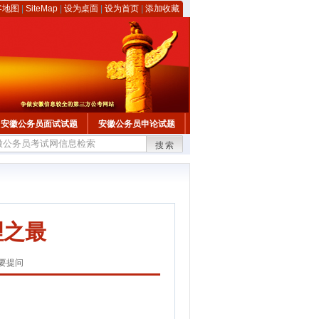
客地图
|
SiteMap
|
设为桌面
|
设为首页
|
添加收藏
安徽公务员面试试题
安徽公务员申论试题
搜索
理之最
要提问