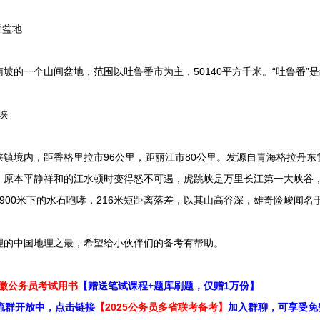
番盆地
一个山间盆地，范围以吐鲁番市为主，50140平方千米。“吐鲁番”是
峡
境内，距香格里拉市96公里，距丽江市80公里。发源自青海格拉丹东
，原本平静祥和的江水顿时变得怒不可遏，虎跳峡是万里长江第一大峡谷
900米下的水石咆哮，216米短距离落差，以其山高谷深，雄奇险峻闻名
的中国地理之最，希望给小伙伴们的备考有帮助。
安徽公务员考试用书
【赠送笔试课程+题库刷题，仅赠1万份】
流群开放中，点击链接
【2025公务员多省联考备考】
加入群聊，可享受免