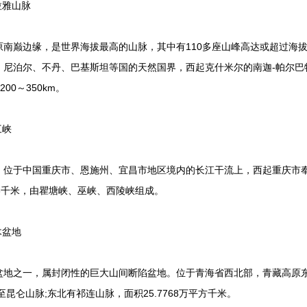
拉雅山脉
巅边缘，是世界海拔最高的山脉，其中有110多座山峰高达或超过海拔7
、尼泊尔、不丹、巴基斯坦等国的天然国界，西起克什米尔的南迦-帕尔巴
00～350km。
三峡
于中国重庆市、恩施州、宜昌市地区境内的长江干流上，西起重庆市奉
3千米，由瞿塘峡、巫峡、西陵峡组成。
木盆地
之一，属封闭性的巨大山间断陷盆地。位于青海省西北部，青藏高原东
昆仑山脉;东北有祁连山脉，面积25.7768万平方千米。