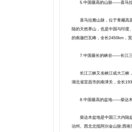
5.中国最高的山脉——喜马
喜马拉雅山脉，位于青藏高原南
陆的天然界山，也是中国与印度
的南迦巴瓦峰，全长2450km，宽2
7.中国最长的峡谷——长江
长江三峡又名峡江或大三峡，位
湖北省宜昌市的南津关，全长19
8.中国最高的盆地——柴达
柴达木盆地是中国三大内陆盆地
治州。西北北抵阿尔金山脉;西南至