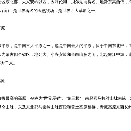
东北部，大兴安岭以西，因呼伦湖、贝尔湖而得名。地势东高西低，海拔在
百万亩)，是世界著名的天然牧场，是世界四大草原之一。
平原
原，是中国三大平原之一，也是中国最大的平原，位于中国东北部，由
内蒙古四个省区，地处大、小兴安岭和长白山脉之间，北起嫩江中游，南
平方千米。
高原
最高的高原，被称为“世界屋脊”、“第三极”，南起喜马拉雅山脉南缘，
仑山脉，东及东北部与秦岭山脉西段和黄土高原相接，青藏高原东西长约280
。