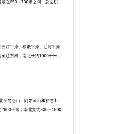
650～700米之间，总面积
三江平原、松嫩平原、辽河平原
至辽东湾，南北长约1000千米，
北至昆仑山、阿尔金山和祁连山
0千米，南北宽约300～1500