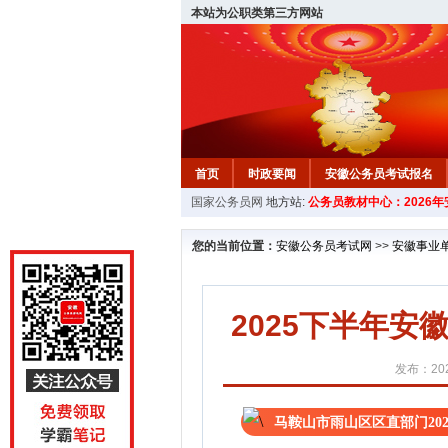
本站为公职类第三方网站
首页
时政要闻
安徽公务员考试报名
国家公务员网
地方站:
公务员教材中心：2026
安徽公务员行测试题
在线咨询
教材中
您的当前位置：
安徽公务员考试网
>>
安徽事业
2025下半年
发布：202
马鞍山市雨山区区直部门20