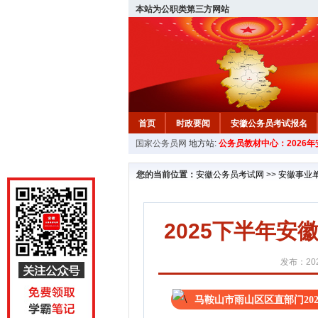
本站为公职类第三方网站
首页
时政要闻
安徽公务员考试报名
国家公务员网
地方站:
公务员教材中心：2026
安徽公务员行测试题
在线咨询
教材中
您的当前位置：
安徽公务员考试网
>>
安徽事业
2025下半年
发布：202
马鞍山市雨山区区直部门20