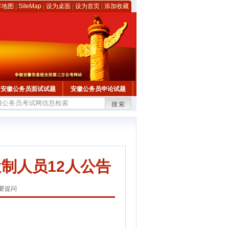
客地图
|
SiteMap
|
设为桌面
|
设为首页
|
添加收藏
安徽公务员面试试题
安徽公务员申论试题
搜索
制人员12人公告
要提问