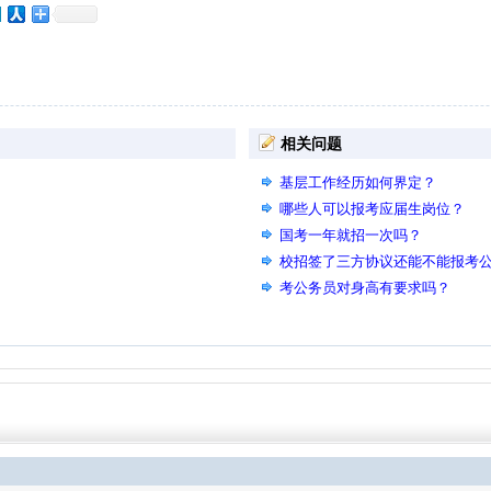
相关问题
基层工作经历如何界定？
哪些人可以报考应届生岗位？
国考一年就招一次吗？
校招签了三方协议还能不能报考
考公务员对身高有要求吗？