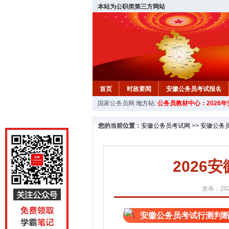
本站为公职类第三方网站
首页
时政要闻
安徽公务员考试报名
国家公务员网
地方站:
公务员教材中心：2026
安徽公务员行测试题
在线咨询
教材中
您的当前位置：
安徽公务员考试网
>>
安徽公务
202
发布：202
安徽公务员考试行测判