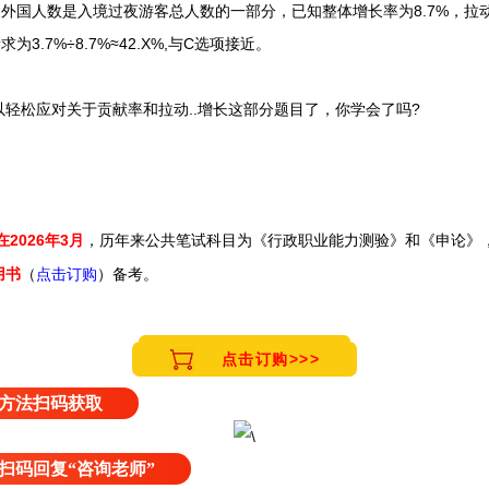
人数是入境过夜游客总人数的一部分，已知整体增长率为8.7%，拉动
3.7%÷8.7%≈42.X%,与C选项接近。
松应对关于贡献率和拉动..增长这部分题目了，你学会了吗?
在2026年3月
，历年来
公共笔试科目为《行政职业能力测验》和《申论》
（
点击订购
）备考。
用书
点击订购>>>
方法扫码获取
扫码回复“咨询老师”