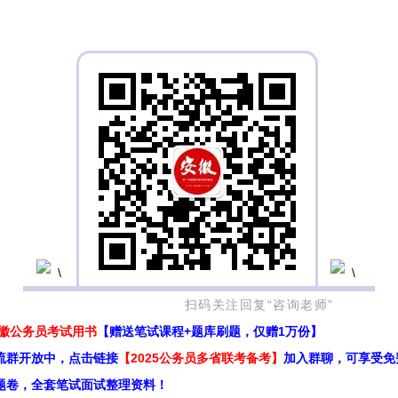
回复“咨询老师”
安徽公务员考试用书
【赠送笔试课程+题库刷题，仅赠1万份】
流群开放中，点击链接
【2025公务员多省联考备考】
加入群聊，可享受免
题卷，全套笔试面试整理资料！