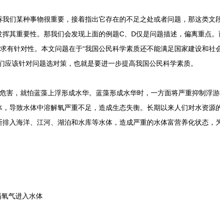
们某种事物很重要，接着指出它存在的不足之处或者问题，那这类文段
发挥其重要性。那我们会发现上面的例题C、D仅是问题描述，偏离重点。
求有针对性。本文问题在于“我国公民科学素质还不能满足国家建设和社会
我们应该针对问题选对策，也就是要进一步提高我国公民科学素质。
害，就怕蓝藻上浮形成水华。蓝藻形成水华时，一方面将严重抑制浮游
体，导致水体中溶解氧严重不足，造成生态失衡。长期以来人们对水资源
断排入海洋、江河、湖泊和水库等水体，造成严重的水体富营养化状态，
氧气进入水体