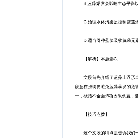
B.蓝藻爆发会影响生态平衡
C.治理水体污染是控制蓝藻
D.适当引种蓝藻吸收氮磷元
【解析】本题选C。
文段首先介绍了蓝藻上浮形成水
段意在强调要避免蓝藻暴发的危害
一，概括不全面;B项因果倒置，
【技巧点拨】
这个文段的特点是告诉我们一个