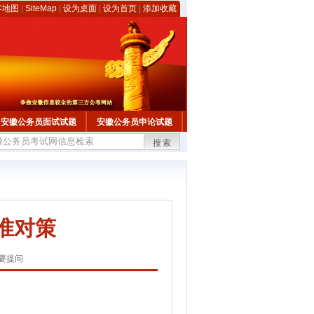
客地图
|
SiteMap
|
设为桌面
|
设为首页
|
添加收藏
安徽公务员面试试题
安徽公务员申论试题
搜索
准对策
要提问