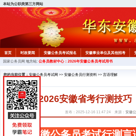
本站为公职类第三方网站
首页
时政要闻
安徽公务员考试报名
安徽事业单位及其他招考
国家公务员网
地方站:
公务员教材中心：2026年安徽公务员考试用书
安徽公务员行测试题
在线咨询
教材中心
您的当前位置：
安徽公务员考试网
>>
安徽公务员行测资料
>>
言语理解
2026安徽省考行测技
发布：2025-12-16 11:47:24 来源：
安徽
安徽公务员考试行测言