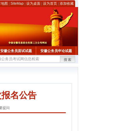
客地图
|
SiteMap
|
设为桌面
|
设为首页
|
添加收藏
安徽公务员面试试题
安徽公务员申论试题
搜索
次报名公告
要提问