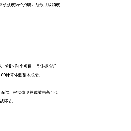
应核减该岗位招聘计划数或取消该
远、俯卧撑4个项目，具体标准详
100计算体测整体成绩。
入面试。根据体测总成绩由高到低
试环节。