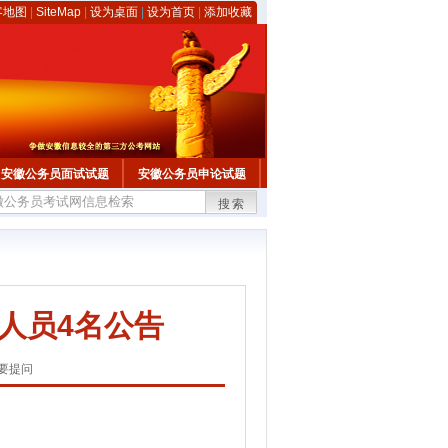
客地图
|
SiteMap
|
设为桌面
|
设为首页
|
添加收藏
安徽公务员面试试题
安徽公务员申论试题
搜索
人员4名公告
要提问