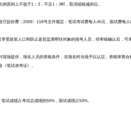
例原则上不低于1︰3，不足1︰3时，取消或核减岗位。
厅皖价费〔2009〕118号文件规定：笔试考试费每人45元，面试费每人
受政策人口和防止返贫监测帮扶对象的报考人员，经审核确认后，可
现场提供，报名人员的资格条件，在报名时当场予以认定。资格审查合格人
领取《笔试准考证》。
试成绩占考试总成绩的50%，面试成绩占50%。