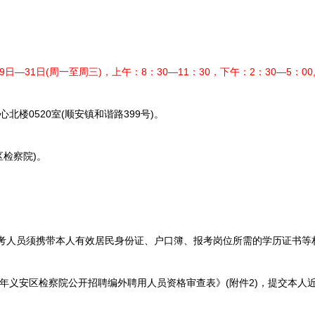
29日—31日(周一至周三)，上午：8：30—11：30，下午：2：30—5：0
楼0520室(顺安镇和谐路399号)。
区检察院)。
考人员须携带本人有效居民身份证、户口簿、报考岗位所需的学历证书等
5年义安区检察院公开招聘编外聘用人员资格审查表》(附件2)，提交本人