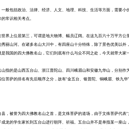
一般包括政治、法律、经济、人文、地理、科技、生活等方面，需要小
来的常识相关考点
。
界上位居第三，可谓是地大物博、幅员辽阔。在这九百六十万平方公里
的秀丽山河。在诸多名山大川中，有四座山十分特殊，除了景色优美以外
就是我国的四大佛教名山，它们到底有什么与众不同之处，今天就带大家
指的是山西五台山、浙江普陀山、四川峨眉山和安徽九华山，分别作为
位菩萨的排名有先后顺序之分，故有“金五台、银普陀、铜峨眉、铁九华
，被誉为四大佛教名山之首，是文殊菩萨的道场，由于文殊菩萨代表“大
子成龙的学生家长到五台山进行朝拜、祈福。五台山并不是单指某一座山