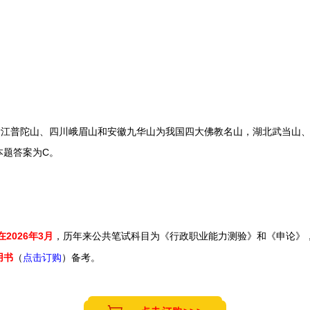
普陀山、四川峨眉山和安徽九华山为我国四大佛教名山，湖北武当山、
本题答案为C。
在2026年3月
，历年来
公共笔试科目为《行政职业能力测验》和《申论》
（
点击订购
）备考。
用书