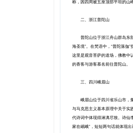
称，因四周被五座顶部平坦的山峰
二、浙江普陀山
普陀山位于浙江舟山群岛东部海
海圣境”。在梵语中，“普陀落伽
这里是观音菩萨的道场，佛教中
的香客与游客慕名前往普陀山。
三、四川峨眉山
峨眉山位于四川省乐山市，集自
与马克思主义基本原理中关于实
代诗词中体现得淋漓尽致。诗仙李
家在岷峨”，短短两句话就体现