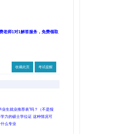
费老师1对1解答服务，免费领取
收藏此页
考试提醒
毕业生就业推荐表”吗？（不是报
学力的硕士学位证 这种情况可
硕士的岗吗
考什么专业