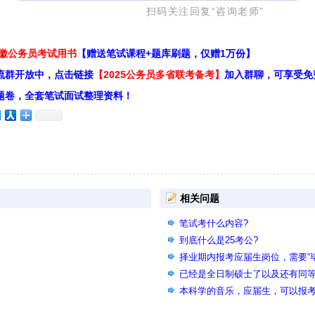
回复“咨询老师”
安徽公务员考试用书
【赠送笔试课程+题库刷题，仅赠1万份】
流群开放中，点击链接
【2025公务员多省联考备考】
加入群聊，可享受免
题卷，全套笔试面试整理资料！
相关问题
笔试考什么内容?
到底什么是25考公?
择业期内报考应届生岗位，需要“
名推荐表）在哪个环节需要？
已经是全日制硕士了以及还有同等
以用同等学力的专业报考要求是
本科学的音乐，应届生，可以报