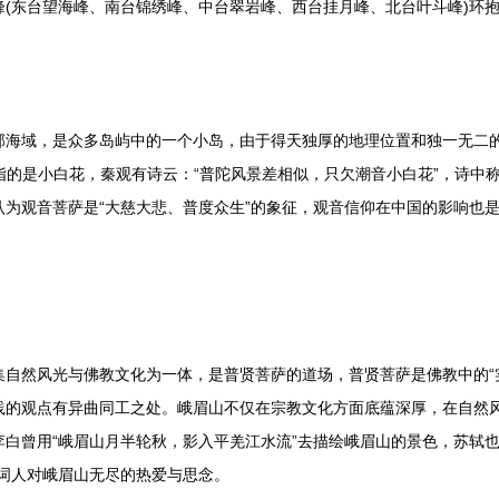
(东台望海峰、南台锦绣峰、中台翠岩峰、西台挂月峰、北台叶斗峰)环抱
域，是众多岛屿中的一个小岛，由于得天独厚的地理位置和独一无二的
”指的是小白花，秦观有诗云：“普陀风景差相似，只欠潮音小白花”，诗中
认为观音菩萨是“大慈大悲、普度众生”的象征，观音信仰在中国的影响也
然风光与佛教文化为一体，是普贤菩萨的道场，普贤菩萨是佛教中的“实
践的观点有异曲同工之处。峨眉山不仅在宗教文化方面底蕴深厚，在自然
白曾用“峨眉山月半轮秋，影入平羌江水流”去描绘峨眉山的景色，苏轼也
出词人对峨眉山无尽的热爱与思念。