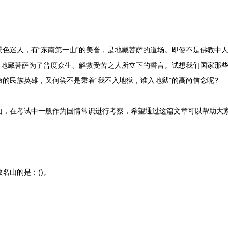
迷人，有“东南第一山”的美誉，是地藏菩萨的道场。即使不是佛教中人
这是地藏菩萨为了普度众生、解救受苦之人所立下的誓言。试想我们国家那
的民族英雄，又何尝不是秉着“我不入地狱，谁入地狱”的高尚信念呢?
在考试中一般作为国情常识进行考察，希望通过这篇文章可以帮助大
山的是：()。