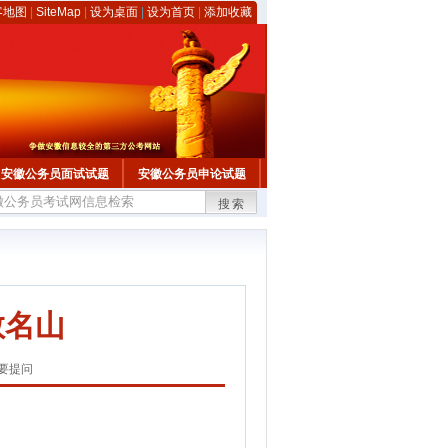
客地图
|
SiteMap
|
设为桌面
|
设为首页
|
添加收藏
安徽公务员面试试题
安徽公务员申论试题
搜索
教名山
要提问