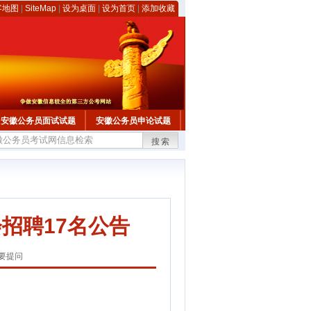
客地图
|
SiteMap
|
设为桌面
|
设为首页
|
添加收藏
安徽公务员面试试题
安徽公务员申论试题
搜索
招聘17名公告
要提问