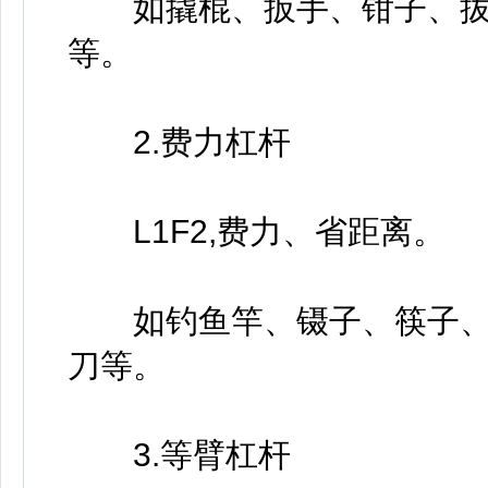
如撬棍、扳手、钳子、拔
等。
2.费力杠杆
L1F2,费力、省距离。
如钓鱼竿、镊子、筷子、
刀等。
3.等臂杠杆