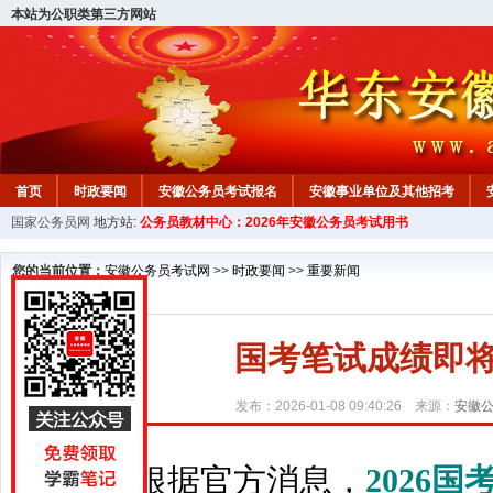
本站为公职类第三方网站
首页
时政要闻
安徽公务员考试报名
安徽事业单位及其他招考
国家公务员网
地方站:
公务员教材中心：2026年安徽公务员考试用书
安徽公务员行测试题
在线咨询
教材中心
您的当前位置：
安徽公务员考试网
>>
时政要闻
>>
重要新闻
国考笔试成绩即将
发布：2026-01-08 09:40:26 来源：
安徽
根据官方消息，
2026