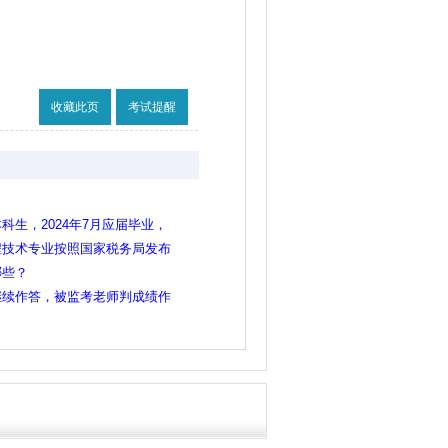
收藏此页
考试提醒
生，2024年7月应届毕业，
程技术专业按照国家税务局发布
明那样可以报考吗
哪些？
继续作答，被监考老师判成绩作
位考试吗