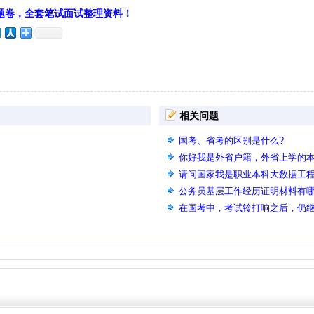
题卷，全套笔试面试整理资料！
相关问题
国考、省考的区别是什么?
你好我是外省户籍，外省上学的本科
能参加2026年上半年的省考么？
请问国家我是职业本科大数据工
的公共相似专业可以在备注里说
公务员基层工作经历证明材料有
在国考中，考试铃打响之后，仍
废，会影响后面的省考和事业单