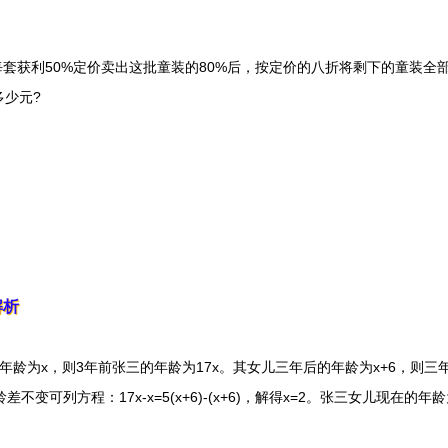
获利50%定价卖出这批童装的80%后，按定价的八折将剩下的童装全部
少元?
解析
为x，则3年前张三的年龄为17x。其女儿三年后的年龄为x+6，则三年后
变可列方程：17x-x=5(x+6)-(x+6)，解得x=2。张三女儿现在的年