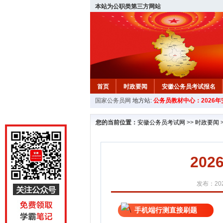
本站为公职类第三方网站
首页
时政要闻
安徽公务员考试报名
国家公务员网
地方站:
公务员教材中心：2026
安徽公务员行测试题
在线咨询
教材中
您的当前位置：
安徽公务员考试网
>>
时政要闻
202
发布：202
手机端行测直接刷题