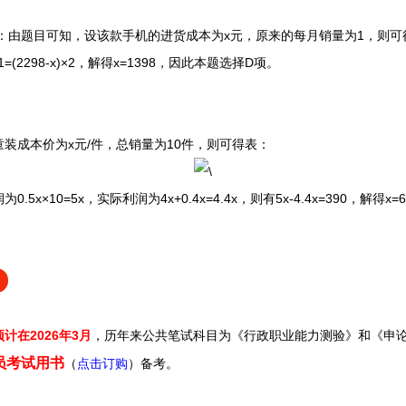
题目可知，设该款手机的进货成本为x元，原来的每月销量为1，则可得
1=(2298-x)×2，解得x=1398，因此本题选择D项。
成本价为x元/件，总销量为10件，则可得表：
×10=5x，实际利润为4x+0.4x=4.4x，则有5x-4.4x=390，解得
。
预计在2026年3月
，历年来
公共笔试科目为《行政职业能力测验》和《申
务员考试用书
（
点击订购
）备考。