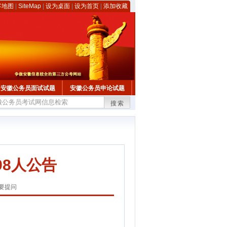
客地图
|
SiteMap
|
设为桌面
|
设为首页
|
添加收藏
安徽公务员面试试题
安徽公务员申论试题
搜索
98人公告
要提问