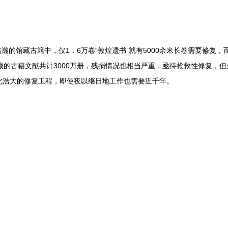
的馆藏古籍中，仅1．6万卷“敦煌遗书”就有5000余米长卷需要修复
藏的古籍文献共计3000万册，残损情况也相当严重，亟待抢救性修复，
此浩大的修复工程，即使夜以继日地工作也需要近千年。