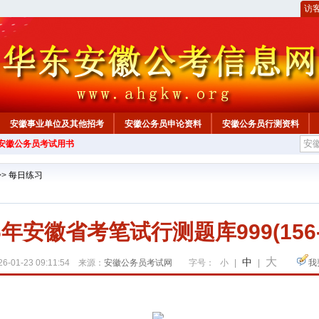
访
安徽事业单位及其他招考
安徽公务员申论资料
安徽公务员行测资料
年安徽公务员考试用书
心
>>
每日练习
6年安徽省考笔试行测题库999(156-
大
中
6-01-23 09:11:54 来源：
安徽公务员考试网
字号：
小
|
|
我