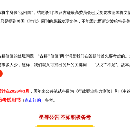
半身像“运回国”，结尾谈到“埃及古迹最高委员会已反复要求德国将文物
中只是提到美国《时代》周刊的最新发现文件，不能因此而断定波哈特是美
修复的处境问题，“古籍”“修复”两个词是我们在答题时首先要考虑的。
事多人少，这样，我们就又可找出另外的关键词——“人才”“不足”。故本
预计在2026年3月
，历年来
公共笔试科目为《行政职业能力测验》和《申
务员考试用书
（
点击订购
）备考。
坐等公告 不如积极备考