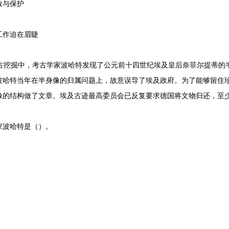
救与保护
工作迫在眉睫
考古挖掘中，考古学家波哈特发现了公元前十四世纪埃及皇后奈菲尔提蒂的
波哈特当年在半身像的归属问题上，故意误导了埃及政府。为了能够留住
像的结构做了文章。埃及古迹最高委员会已反复要求德国将文物归还，至
波哈特是（）。