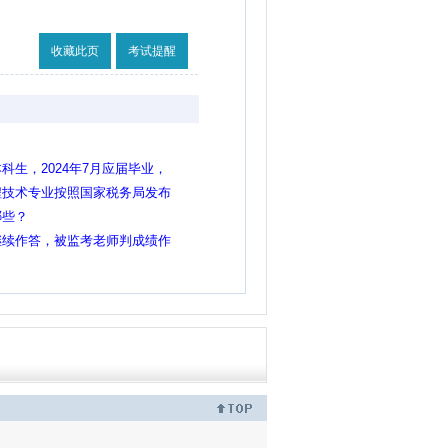
收藏此页
考试提醒
生，2024年7月应届毕业，
程技术专业按照国家税务局发布
明那样可以报考吗
哪些？
继续作答，被监考老师判成绩作
位考试吗