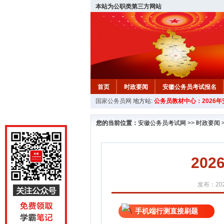
本站为公职类第三方网站
首页
时政要闻
安徽公务员考试报名
国家公务员网
地方站:
公务员教材中心：2026
安徽公务员行测试题
在线咨询
教材中
您的当前位置：
安徽公务员考试网
>>
时政要闻
202
发布：202
手机端行测直接刷题