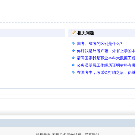
相关问题
国考、省考的区别是什么?
你好我是外省户籍，外省上学的本科
能参加2026年上半年的省考么？
请问国家我是职业本科大数据工
的公共相似专业可以在备注里说
公务员基层工作经历证明材料有
在国考中，考试铃打响之后，仍
废，会影响后面的省考和事业单