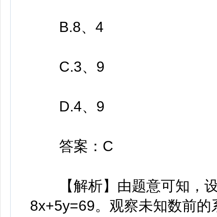
B.8、4
C.3、9
D.4、9
答案：C
【解析】由题意可知，设有
8x+5y=69。观察未知数