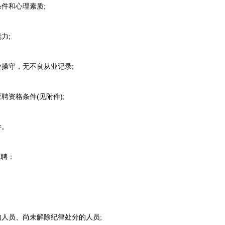
件和心理素质;
力;
操守，无不良从业记录;
资格条件(见附件);
件。
聘：
人员、尚未解除纪律处分的人员;