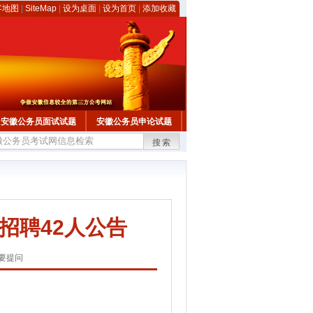
客地图
|
SiteMap
|
设为桌面
|
设为首页
|
添加收藏
安徽公务员面试试题
安徽公务员申论试题
搜索
招聘42人公告
要提问