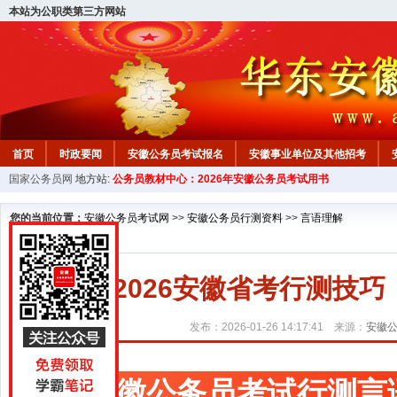
本站为公职类第三方网站
首页
时政要闻
安徽公务员考试报名
安徽事业单位及其他招考
国家公务员网
地方站:
公务员教材中心：2026年安徽公务员考试用书
安徽公务员行测试题
在线咨询
教材中心
您的当前位置：
安徽公务员考试网
>>
安徽公务员行测资料
>>
言语理解
2026安徽省考行测技
发布：2026-01-26 14:17:41 来源：
安徽
安徽公务员考试行测言