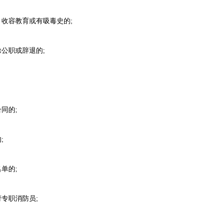
收容教育或有吸毒史的;
公职或辞退的;
同的;
;
单的;
专职消防员;