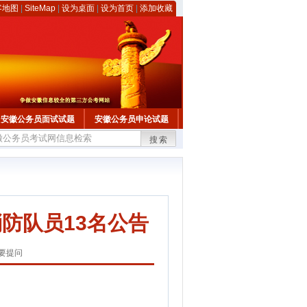
客地图
|
SiteMap
|
设为桌面
|
设为首页
|
添加收藏
安徽公务员面试试题
安徽公务员申论试题
搜索
防队员13名公告
要提问