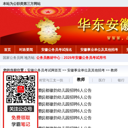
本站为公职类第三方网站
首页
时政要闻
安徽公务员考试报名
安徽事业单位及其他招考
国家公务员网
地方站:
公务员教材中心：2026年安徽公务员考试用书
安徽公务员行测试题
在线咨询
教材中心
您的当前位置：
安徽公务员考试网首页
>>
安徽事业单位及其他招考
>>
教师
教师
|
|
|
|
事业单位
村官与三支一扶
医疗
银行
2026年合肥红缨皖都徽韵幼儿园招聘6人公告
2026年合肥红缨皖都徽韵幼儿园招聘6人公告
2026年合肥红缨皖都徽韵幼儿园招聘6人公告
2026年合肥红缨皖都徽韵幼儿园招聘6人公告
2026年合肥红缨皖都徽韵幼儿园招聘6人公告