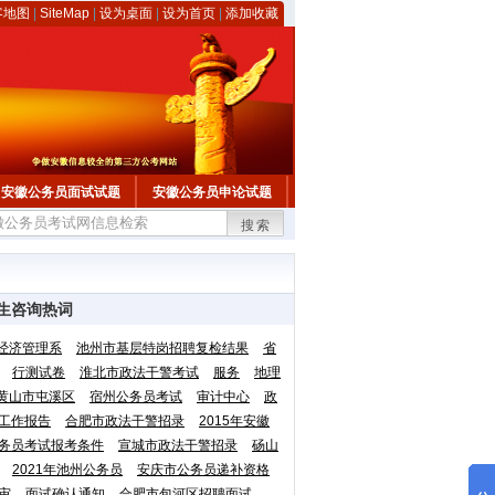
客地图
|
SiteMap
|
设为桌面
|
设为首页
|
添加收藏
安徽公务员面试试题
安徽公务员申论试题
搜索
生咨询热词
经济管理系
池州市基层特岗招聘复检结果
省
行测试卷
淮北市政法干警考试
服务
地理
黄山市屯溪区
宿州公务员考试
审计中心
政
工作报告
合肥市政法干警招录
2015年安徽
务员考试报考条件
宣城市政法干警招录
砀山
2021年池州公务员
安庆市公务员递补资格
审
面试确认通知
合肥市包河区招聘面试