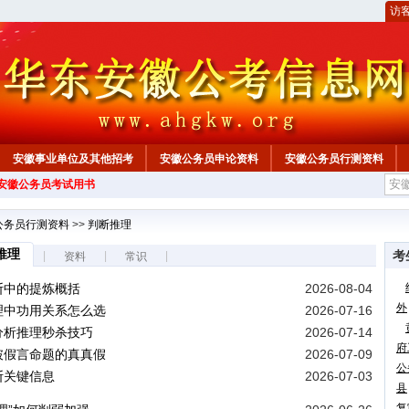
访
安徽事业单位及其他招考
安徽公务员申论资料
安徽公务员行测资料
年安徽公务员考试用书
心
公务员行测资料
>>
判断推理
推理
考
|
|
|
资料
常识
断中的提炼概括
2026-08-04
外
理中功用关系怎么选
2026-07-16
分析推理秒杀技巧
2026-07-14
府
破假言命题的真真假
2026-07-09
公
断关键信息
2026-07-03
县
复