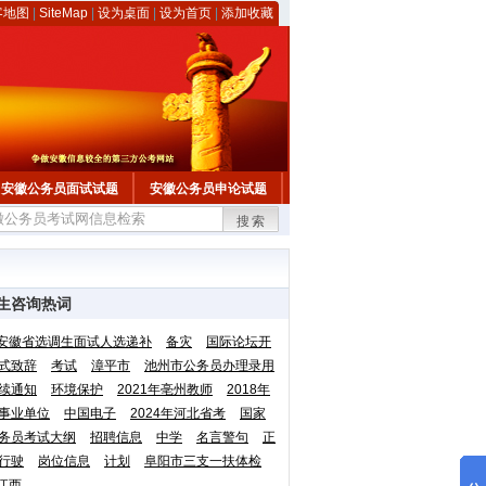
客地图
|
SiteMap
|
设为桌面
|
设为首页
|
添加收藏
安徽公务员面试试题
安徽公务员申论试题
搜索
生咨询热词
安徽省选调生面试人选递补
备灾
国际论坛开
式致辞
考试
漳平市
池州市公务员办理录用
续通知
环境保护
2021年亳州教师
2018年
事业单位
中国电子
2024年河北省考
国家
务员考试大纲
招聘信息
中学
名言警句
正
行驶
岗位信息
计划
阜阳市三支一扶体检
江西