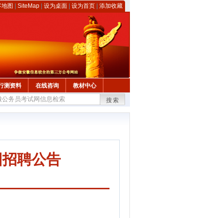
客地图
|
SiteMap
|
设为桌面
|
设为首页
|
添加收藏
行测资料
在线咨询
教材中心
搜索
园招聘公告