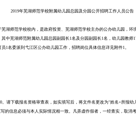
2019年芜湖师范学校附属幼儿园总园及分园公开招聘工作人员公告
湖师范学校校内，是政府投资、芜湖师范学校主办的公办幼儿园，环境
，其中芜湖师范附属幼儿园总园副园长1名及分园副园长1名，幼儿园教师17
育员1名委派到弋江区公办幼儿园工作，招聘岗位具体信息详见附件1。
5:00。请下载报名资格审查表，如实填写后，将文件名更改为“姓名+所报
。报考人员填写的信息必须与本人实际情况相一致。凡弄虚作假者，一经查实，取