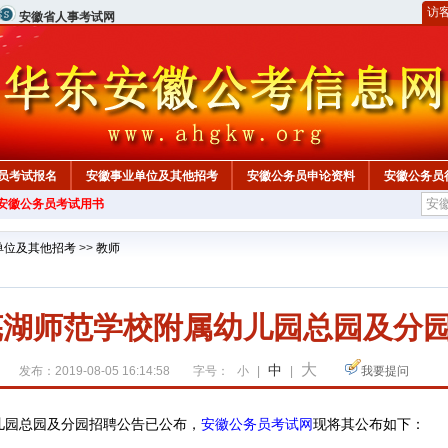
访
安徽省人事考试网
员考试报名
安徽事业单位及其他招考
安徽公务员申论资料
安徽公务员
年安徽公务员考试用书
单位及其他招考
>>
教师
年芜湖师范学校附属幼儿园总园及分
大
中
发布：2019-08-05 16:14:58
字号：
小
|
|
我要提问
已公布，
安徽公务员考试网
现将其公布如下：
儿园总园及分园招聘公告