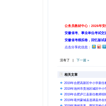
公务员教材中心：2026年
安徽省考、事业单位考试交
安徽省考模拟卷，回忆版试
点击分享此信息：
没有了 |
下一篇 »
相关文章
2019年合肥高新区中小学新
2019年池州市贵池区城区中
2019年合肥庐江县新任教师
（第二批）
2019年亳州蒙城县选调县外
2019年滁州市直、两区学校