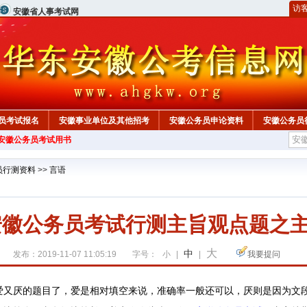
访
安徽省人事考试网
员考试报名
安徽事业单位及其他招考
安徽公务员申论资料
安徽公务员
年安徽公务员考试用书
员行测资料
>>
言语
年安徽公务员考试行测主旨观点题之
大
中
发布：2019-11-07 11:05:19
字号：
小
|
|
我要提问
厌的题目了，爱是相对填空来说，准确率一般还可以，厌则是因为文段