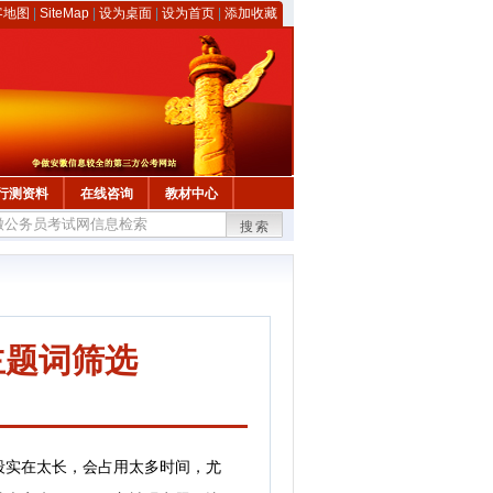
客地图
|
SiteMap
|
设为桌面
|
设为首页
|
添加收藏
行测资料
在线咨询
教材中心
搜索
主题词筛选
实在太长，会占用太多时间，尤