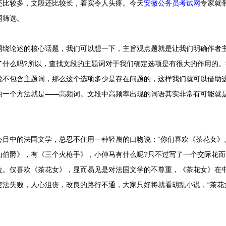
还比较多，文段还比较长，着实令人头疼。今天
安徽公务员考试网
专家就
词筛选。
论述的核心话题，我们可以想一下，主旨观点题就是让我们明确作者主
了什么吗?所以，查找文段的主题词对于我们确定选项是有很大的作用的
说不包含主题词，那么这个选项多少是存在问题的，这样我们就可以借助
的一个方法就是——高频词。文段中高频率出现的词语其实非常有可能就
中的法国文学，总忍不住用一种轻蔑的口吻说：“你们喜欢《茶花女》。
山伯爵》，有《三个火枪手》，小仲马有什么呢?只不过写了一个交际花
位。仅喜欢《茶花女》，显而易见是对法国文学的不尊重，《茶花女》在
变法失败，人心沮丧，改良的路行不通，大家只好将就看胡乱小说，“茶花