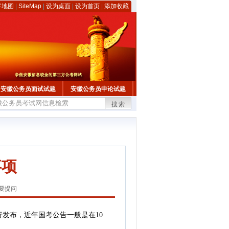
客地图
|
SiteMap
|
设为桌面
|
设为首页
|
添加收藏
安徽公务员面试试题
安徽公务员申论试题
搜索
事项
要提问
发布，近年国考公告一般是在10