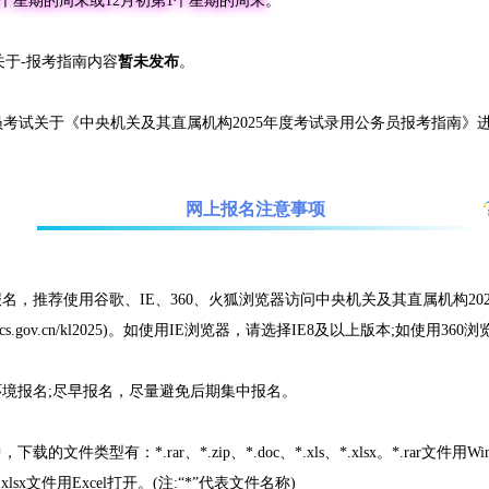
1个星期的周末或12月初第1个星期的周末
。
关于-报考指南内容
暂未发布
。
员考试关于《中央机关及其直属机构2025年度考试录用公务员报考指南》
网上报名注意事项
，推荐使用谷歌、IE、360、火狐浏览器访问中央机关及其直属机构20
m.scs.gov.cn/kl2025)。如使用IE浏览器，请选择IE8及以上版本;如使
境报名;尽早报名，尽量避免后期集中报名。
型有：*.rar、*.zip、*.doc、*.xls、*.xlsx。*.rar文件用WinR
、*.xlsx文件用Excel打开。(注:“*”代表文件名称)