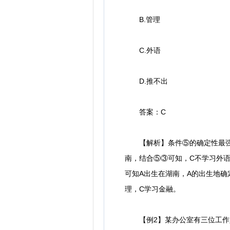
B.管理
C.外语
D.推不出
答案：C
【解析】条件⑤的确定性最强，
南，结合⑤③可知，C不学习外语
可知A出生在湖南，A的出生地确
理，C学习金融。
【例2】某办公室有三位工作人