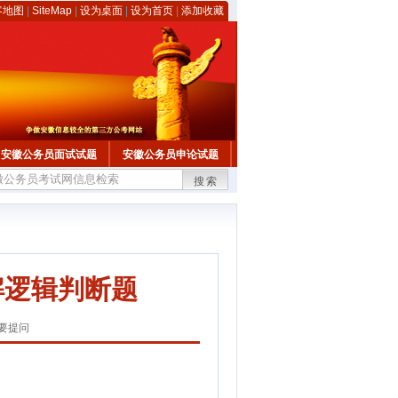
客地图
|
SiteMap
|
设为桌面
|
设为首页
|
添加收藏
安徽公务员面试试题
安徽公务员申论试题
搜索
解逻辑判断题
要提问