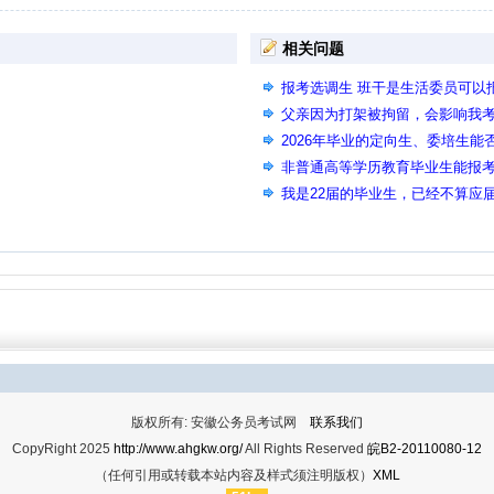
相关问题
报考选调生 班干是生活委员可以
父亲因为打架被拘留，会影响我
2026年毕业的定向生、委培生能
非普通高等学历教育毕业生能报
我是22届的毕业生，已经不算应
可以报考哪些岗位呢？
版权所有: 安徽公务员考试网
联系我们
CopyRight 2025
http://www.ahgkw.org/
All Rights Reserved
皖B2-20110080-12
（任何引用或转载本站内容及样式须注明版权）
XML