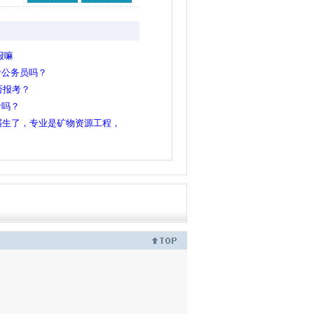
报嘛
考公务员吗？
否报考？
考吗？
届生了，专业是矿物资源工程，