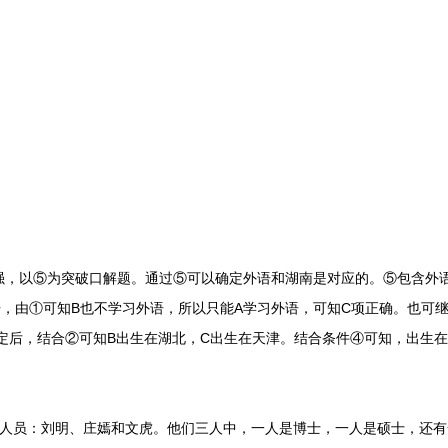
以⑤为突破口解题。通过⑤可以确定外语和湖南是对应的。⑤包含外语
，由①可知B也不学习外语，所以只能A学习外语，可知C项正确。也可
定后，结合②可知B出生在湖北，C出生在天津。结合条件④可知，出生在
员：刘明、庄嫣和文虎。他们三人中，一人是博士，一人是硕士，还有