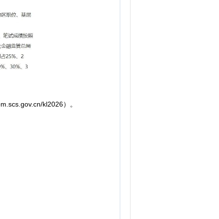
gov.cn/kl2026）。