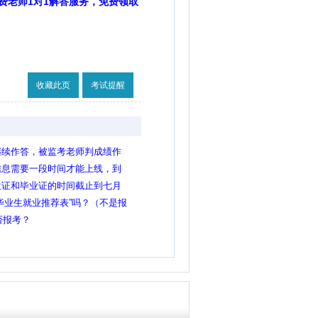
费老师1对1解答服务，免费领取
收藏此页
考试提醒
继续作答，被监考老师判成绩作
位考试吗
信息需要一段时间才能上线，到
响报名吗？
位证和毕业证的时间截止到七月
要在7月31号之前获得就可以是
毕业生就业推荐表”吗？（不是报
否报考？