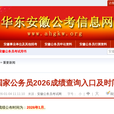
访
安徽事业单位及其他招考
安徽公务员申论资料
安徽公务员行测资料
年安徽公务员考试用书
心
>>
重要新闻
国家公务员2026成绩查询入口及时
大
中
6-01-04 11:11:10 来源：
安徽公务员考试网
字号：
小
|
|
我
考成绩公布时间为：
2026年1月
。