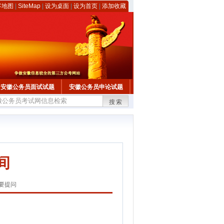
客地图
|
SiteMap
|
设为桌面
|
设为首页
|
添加收藏
安徽公务员面试试题
安徽公务员申论试题
搜索
间
要提问