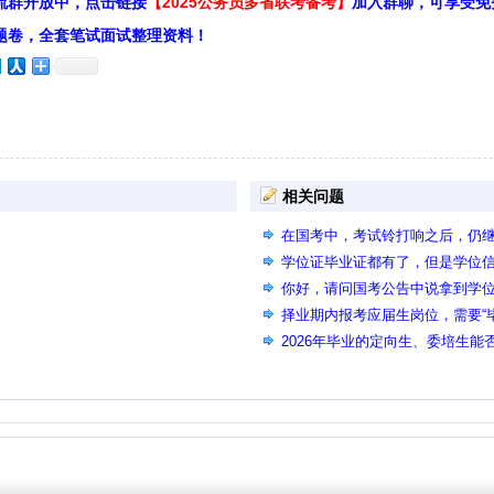
流群开放中，点击链接
【2025公务员多省联考备考】
加入群聊，可享受免
题卷，全套笔试面试整理资料！
相关问题
在国考中，考试铃打响之后，仍
废，会影响后面的省考和事业单
学位证毕业证都有了，但是学位
时候报名时学位证还没更新会影
你好，请问国考公告中说拿到学
份，没有具体到哪一天，请问是只
择业期内报考应届生岗位，需要“
嘛
名推荐表）在哪个环节需要？
2026年毕业的定向生、委培生能