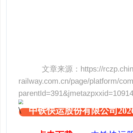
文章来源：
https://rczp.chi
railway.com.cn/page/platform/co
parentId=391&jmetazpxxid=1091
中铁快运股份有限公司20