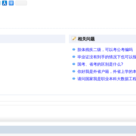
相关问题
肢体残疾二级，可以考公考编吗
毕业证没有到手的情况下也可以
国考、省考的区别是什么?
你好我是外省户籍，外省上学的本科
能参加2026年上半年的省考么？
请问国家我是职业本科大数据工
的公共相似专业可以在备注里说