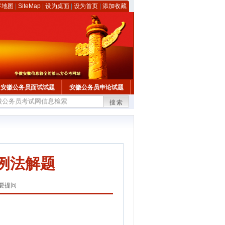
客地图
|
SiteMap
|
设为桌面
|
设为首页
|
添加收藏
安徽公务员面试试题
安徽公务员申论试题
搜索
例法解题
要提问