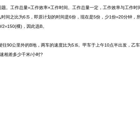
。工作总量=工作效率×工作时间。工作总量一定，工作效率与工作时
么时间之比为6∶5，即原计划的时间是6份，现在是5份，少1份=20分钟，所
2=150(棵)，因此选B。
90公里外的B地，两车的速度比为5∶6。甲车于上午10点半出发，乙车
速相差多少千米/小时?