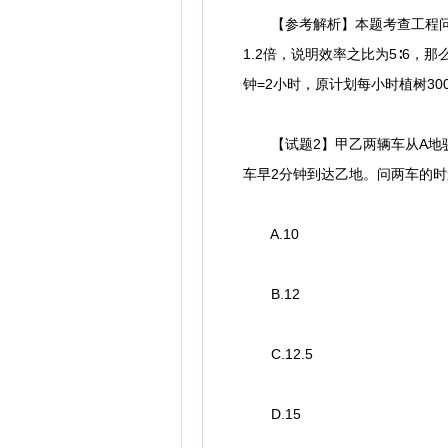
【参考解析】本题考查工程问题
1.2倍，说明效率之比为5∶6，那
钟=2小时，原计划每小时植树300/
【试题2】甲乙两辆车从A地驶往
车早2分钟到达乙地。问两车的时
A.10
B.12
C.12.5
D.15