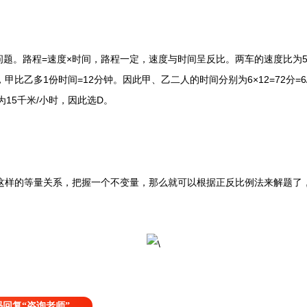
路程=速度×时间，路程一定，速度与时间呈反比。两车的速度比为5∶6
比乙多1份时间=12分钟。因此甲、乙二人的时间分别为6×12=72分=6/5
为15千米/小时，因此选D。
这样的等量关系，把握一个不变量，那么就可以根据正反比例法来解题了
回复“咨询老师”